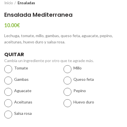
Inicio
Ensaladas
Ensalada Mediterranea
10.00
€
Lechuga, tomate, millo, gambas, queso feta, aguacate, pepino,
aceitunas, huevo duro y salsa rosa.
QUITAR
Cambia un ingrediente por otro que te agrade más.
Tomate
Millo
Gambas
Queso feta
Aguacate
Pepino
Aceitunas
Huevo duro
Salsa rosa